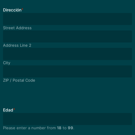
Dirección
*
Street Address
Address Line 2
City
ZIP / Postal Code
País y
*
estado
Edad
*
Please enter a number from
18
to
99
.