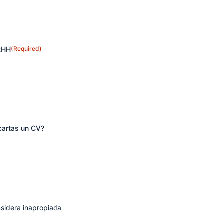
RRHH
(Required)
scartas un CV?
nsidera inapropiada